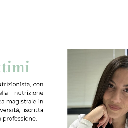
ttimi
trizionista, con
lla nutrizione
ea magistrale in
ersità, iscritta
la professione.