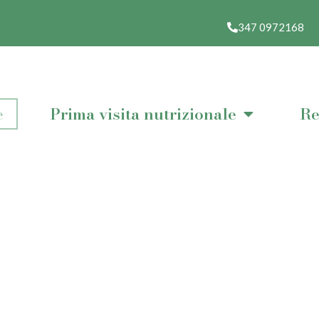
347 0972168
e
Prima visita nutrizionale
Re